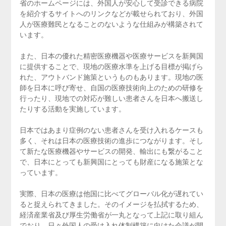
省のホームページには、外国人が安心して受診できる病院
を紹介するサイトへのリンクなどが載せられており、外国
人が医療難民となることのないような仕組みが構築されて
います。
また、日本の優れた精密医療機器や医療サービスを新興国
に提供することで、現地の医療水準を上げる目標が掲げら
れた、アウトバンド施策というものもあります。現地の医
師を日本に呼び寄せ、自国の医療技術向上のための研修を
行ったり、現地での対応が難しい患者さんを日本へ搬送し
たりする活動を実施しています。
日本ではあまり症例のない患者さんを受け入れるケースも
多く、それは日本の医療技術の進歩につながります。そし
て新たな医療機器やサービスの開発、輸出にも繋がること
で、日本にとっても新興国にとっても財産になる施策とな
っています。
実際、日本の医療は他国に比べてグローバル化が遅れてい
ると捉えられてきました。そのイメージを払拭するため、
経済産業省及び厚生労働省が一丸となって上記に取り組ん
でおり、日々外国人の受け入れ体制構築に向けた会議が開